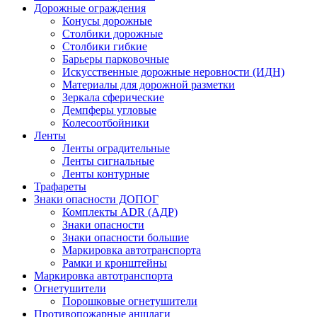
Дорожные ограждения
Конусы дорожные
Столбики дорожные
Столбики гибкие
Барьеры парковочные
Искусственные дорожные неровности (ИДН)
Материалы для дорожной разметки
Зеркала сферические
Демпферы угловые
Колесоотбойники
Ленты
Ленты оградительные
Ленты сигнальные
Ленты контурные
Трафареты
Знаки опасности ДОПОГ
Комплекты ADR (АДР)
Знаки опасности
Знаки опасности большие
Маркировка автотранспорта
Рамки и кронштейны
Маркировка автотранспорта
Огнетушители
Порошковые огнетушители
Противопожарные аншлаги