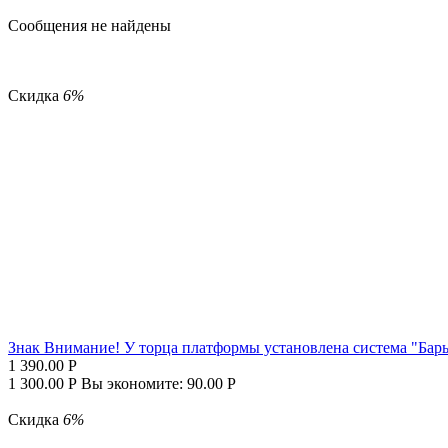
Сообщения не найдены
Скидка
6%
Знак Внимание! У торца платформы установлена система "Барь
1 390.00
Р
1 300.00
Р
Вы экономите:
90.00
Р
Скидка
6%