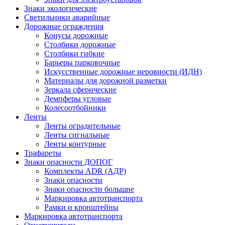
Знаки экологические
Светильники аварийные
Дорожные ограждения
Конусы дорожные
Столбики дорожные
Столбики гибкие
Барьеры парковочные
Искусственные дорожные неровности (ИДН)
Материалы для дорожной разметки
Зеркала сферические
Демпферы угловые
Колесоотбойники
Ленты
Ленты оградительные
Ленты сигнальные
Ленты контурные
Трафареты
Знаки опасности ДОПОГ
Комплекты ADR (АДР)
Знаки опасности
Знаки опасности большие
Маркировка автотранспорта
Рамки и кронштейны
Маркировка автотранспорта