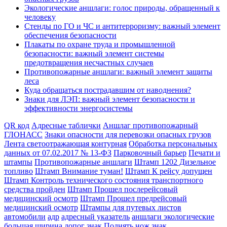
Экологические аншлаги: голос природы, обращенный к
человеку
Стенды по ГО и ЧС и антитерроризму: важный элемент
обеспечения безопасности
Плакаты по охране труда и промышленной
безопасности: важный элемент системы
предотвращения несчастных случаев
Противопожарные аншлаги: важный элемент защиты
леса
Куда обращаться пострадавшим от наводнения?
Знаки для ЛЭП: важный элемент безопасности и
эффективности энергосистемы
QR код
Адресные таблички
Аншлаг противопожарный
ГЛОНАСС
Знаки опасности для перевозки опасных грузов
Лента светоотражающая контурная
Обработка персональных
данных от 07.02.2017 № 13-ФЗ
Парковочный барьер
Печати и
штампы
Противопожарные аншлаги
Штамп 1202 Дизельное
топливо
Штамп Внимание туман!
Штамп К рейсу допущен
Штамп Контроль технического состояния транспортного
средства пройден
Штамп Прошел послерейсовый
медицинский осмотр
Штамп Прошел предрейсовый
медицинский осмотр
Штампы для путевых листов
автомобили
адр
адресный указатель
аншлаги экологические
большая ширина
допог
знак Поднять нож
знак