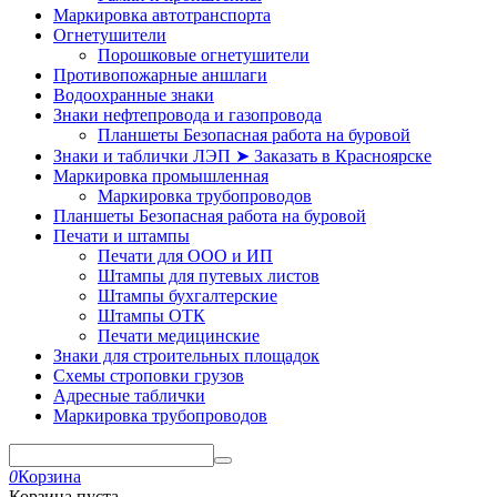
Маркировка автотранспорта
Огнетушители
Порошковые огнетушители
Противопожарные аншлаги
Водоохранные знаки
Знаки нефтепровода и газопровода
Планшеты Безопасная работа на буровой
Знаки и таблички ЛЭП ➤ Заказать в Красноярске
Маркировка промышленная
Маркировка трубопроводов
Планшеты Безопасная работа на буровой
Печати и штампы
Печати для ООО и ИП
Штампы для путевых листов
Штампы бухгалтерские
Штампы ОТК
Печати медицинские
Знаки для строительных площадок
Схемы строповки грузов
Адресные таблички
Маркировка трубопроводов
0
Корзина
Корзина пуста