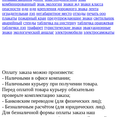
комбинированный
знак экологии
знаки жд
знаки класса
опасности
иди
идн
крепления дорожного знака
лента
оградительная
лэп
негабаритное место
отходы
печать ооо
плакаты
пожарный кран
предупреждающие знаки
светильник
аварийный
стенды
табличка на цистерну
табличка оранжевая
таблички лэп
трафарет
туристические знаки
эвакуационные
знаки
экологический аншлаг
электромобили
электросамокаты
Оплату заказа можно произвести:
- Наличными в офисе компании;
- Наличными курьеру при получении товара.
Перед оплатой товара курьеру обязательно
проверьте комплектацию заказа;
- Банковским переводом (для физических лиц);
- Безналичным расчётом (для юридических лиц).
Для безналичной формы оплаты заказа наш