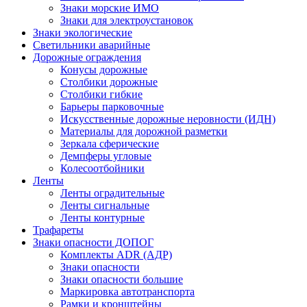
Знаки морские ИМО
Знаки для электроустановок
Знаки экологические
Светильники аварийные
Дорожные ограждения
Конусы дорожные
Столбики дорожные
Столбики гибкие
Барьеры парковочные
Искусственные дорожные неровности (ИДН)
Материалы для дорожной разметки
Зеркала сферические
Демпферы угловые
Колесоотбойники
Ленты
Ленты оградительные
Ленты сигнальные
Ленты контурные
Трафареты
Знаки опасности ДОПОГ
Комплекты ADR (АДР)
Знаки опасности
Знаки опасности большие
Маркировка автотранспорта
Рамки и кронштейны