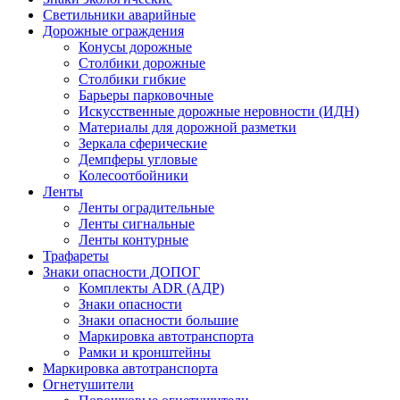
Светильники аварийные
Дорожные ограждения
Конусы дорожные
Столбики дорожные
Столбики гибкие
Барьеры парковочные
Искусственные дорожные неровности (ИДН)
Материалы для дорожной разметки
Зеркала сферические
Демпферы угловые
Колесоотбойники
Ленты
Ленты оградительные
Ленты сигнальные
Ленты контурные
Трафареты
Знаки опасности ДОПОГ
Комплекты ADR (АДР)
Знаки опасности
Знаки опасности большие
Маркировка автотранспорта
Рамки и кронштейны
Маркировка автотранспорта
Огнетушители