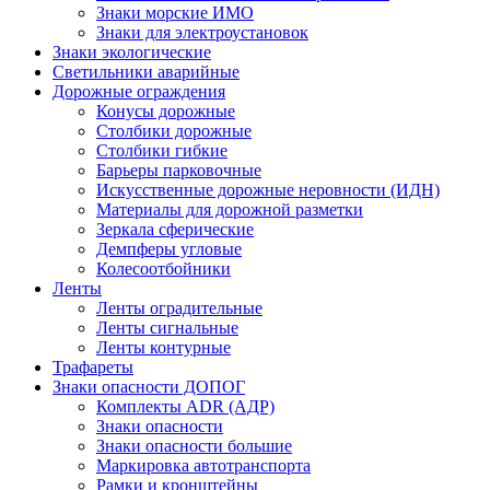
Знаки морские ИМО
Знаки для электроустановок
Знаки экологические
Светильники аварийные
Дорожные ограждения
Конусы дорожные
Столбики дорожные
Столбики гибкие
Барьеры парковочные
Искусственные дорожные неровности (ИДН)
Материалы для дорожной разметки
Зеркала сферические
Демпферы угловые
Колесоотбойники
Ленты
Ленты оградительные
Ленты сигнальные
Ленты контурные
Трафареты
Знаки опасности ДОПОГ
Комплекты ADR (АДР)
Знаки опасности
Знаки опасности большие
Маркировка автотранспорта
Рамки и кронштейны