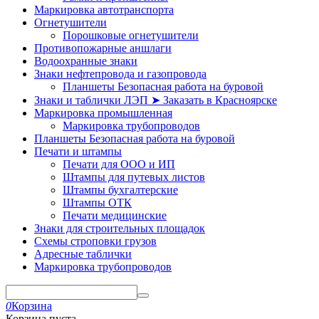
Маркировка автотранспорта
Огнетушители
Порошковые огнетушители
Противопожарные аншлаги
Водоохранные знаки
Знаки нефтепровода и газопровода
Планшеты Безопасная работа на буровой
Знаки и таблички ЛЭП ➤ Заказать в Красноярске
Маркировка промышленная
Маркировка трубопроводов
Планшеты Безопасная работа на буровой
Печати и штампы
Печати для ООО и ИП
Штампы для путевых листов
Штампы бухгалтерские
Штампы ОТК
Печати медицинские
Знаки для строительных площадок
Схемы строповки грузов
Адресные таблички
Маркировка трубопроводов
0
Корзина
Корзина пуста