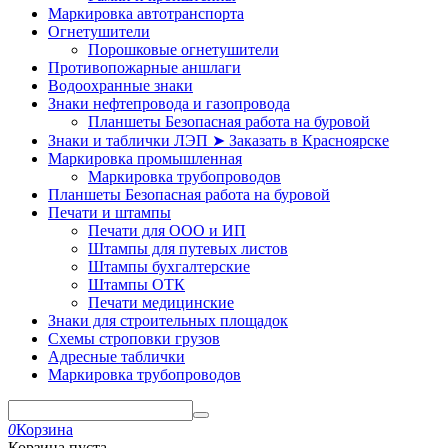
Маркировка автотранспорта
Огнетушители
Порошковые огнетушители
Противопожарные аншлаги
Водоохранные знаки
Знаки нефтепровода и газопровода
Планшеты Безопасная работа на буровой
Знаки и таблички ЛЭП ➤ Заказать в Красноярске
Маркировка промышленная
Маркировка трубопроводов
Планшеты Безопасная работа на буровой
Печати и штампы
Печати для ООО и ИП
Штампы для путевых листов
Штампы бухгалтерские
Штампы ОТК
Печати медицинские
Знаки для строительных площадок
Схемы строповки грузов
Адресные таблички
Маркировка трубопроводов
0
Корзина
Корзина пуста