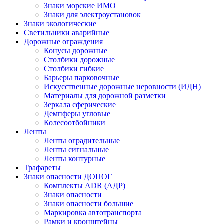
Знаки морские ИМО
Знаки для электроустановок
Знаки экологические
Светильники аварийные
Дорожные ограждения
Конусы дорожные
Столбики дорожные
Столбики гибкие
Барьеры парковочные
Искусственные дорожные неровности (ИДН)
Материалы для дорожной разметки
Зеркала сферические
Демпферы угловые
Колесоотбойники
Ленты
Ленты оградительные
Ленты сигнальные
Ленты контурные
Трафареты
Знаки опасности ДОПОГ
Комплекты ADR (АДР)
Знаки опасности
Знаки опасности большие
Маркировка автотранспорта
Рамки и кронштейны