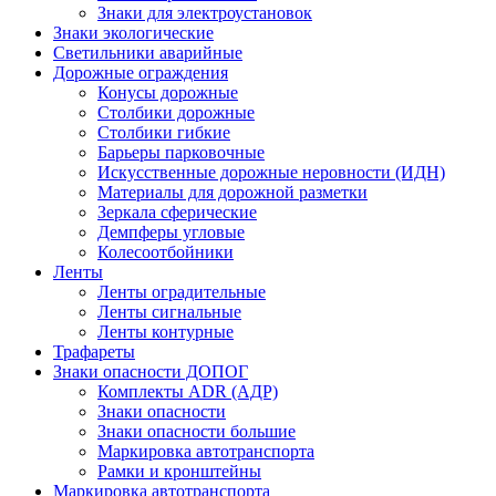
Знаки для электроустановок
Знаки экологические
Светильники аварийные
Дорожные ограждения
Конусы дорожные
Столбики дорожные
Столбики гибкие
Барьеры парковочные
Искусственные дорожные неровности (ИДН)
Материалы для дорожной разметки
Зеркала сферические
Демпферы угловые
Колесоотбойники
Ленты
Ленты оградительные
Ленты сигнальные
Ленты контурные
Трафареты
Знаки опасности ДОПОГ
Комплекты ADR (АДР)
Знаки опасности
Знаки опасности большие
Маркировка автотранспорта
Рамки и кронштейны
Маркировка автотранспорта