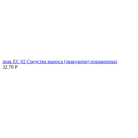
знак ЕC 02 Средства выноса (эвакуации) пораженных
32.70
Р