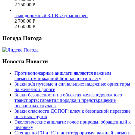
2 250.00
Р
знак дорожный 3.1 Въезд запрещен
2 700.00
Р
2 650.00
Р
Погода
Погода
Новости
Новости
Противопожарные аншлаги являются важным
элементом пожарной безопасности в лесу
Знаки ж/д путевые и сигнальные: надежные ориентиры
на железной дороге
Знаки безопасности на объектах железнодорожного
транспорта: гарантия порядка и предотвращение
несчастных случаев
Знаки опасности ДОПОГ: ключ к безопасной перевозке
опасных грузов
Экологические аншлаги: голос природы, обращенный к
человеку
Стенды по ГО и ЧС и антитерроризму: важный элемент