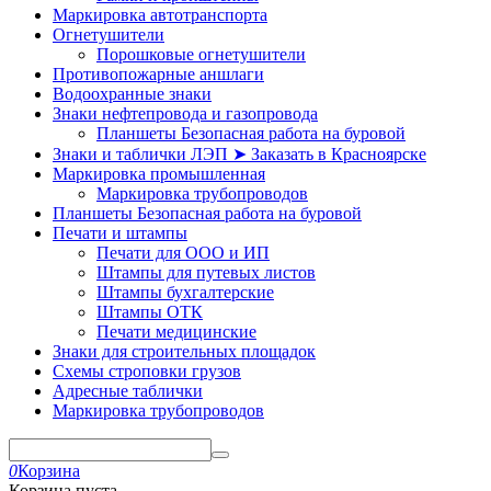
Маркировка автотранспорта
Огнетушители
Порошковые огнетушители
Противопожарные аншлаги
Водоохранные знаки
Знаки нефтепровода и газопровода
Планшеты Безопасная работа на буровой
Знаки и таблички ЛЭП ➤ Заказать в Красноярске
Маркировка промышленная
Маркировка трубопроводов
Планшеты Безопасная работа на буровой
Печати и штампы
Печати для ООО и ИП
Штампы для путевых листов
Штампы бухгалтерские
Штампы ОТК
Печати медицинские
Знаки для строительных площадок
Схемы строповки грузов
Адресные таблички
Маркировка трубопроводов
0
Корзина
Корзина пуста