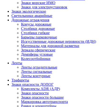
Знаки морские ИМО
Знаки для электроустановок
Знаки экологические
Светильники аварийные
Дорожные ограждения
Конусы дорожные
Столбики дорожные
Столбики гибкие
Барьеры парковочные
Искусственные дорожные неровности (ИДН)
Материалы для дорожной разметки
Зеркала сферические
Демпферы угловые
Колесоотбойники
Ленты
Ленты оградительные
Ленты сигнальные
Ленты контурные
Трафареты
Знаки опасности ДОПОГ
Комплекты ADR (АДР)
Знаки опасности
Знаки опасности большие
Маркировка автотранспорта
Рамки и кронштейны