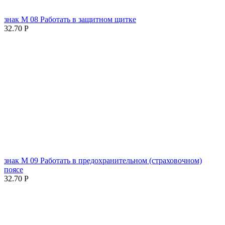
знак М 08 Работать в защитном щитке
32.70
Р
знак М 09 Работать в предохранительном (страховочном)
поясе
32.70
Р