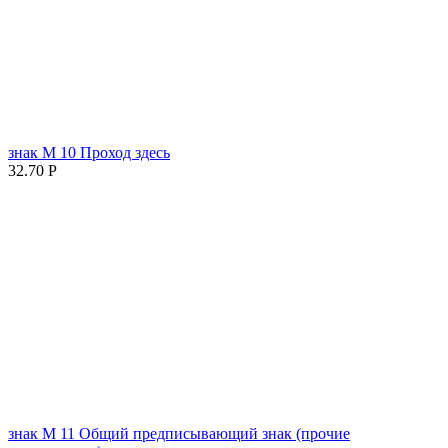
знак М 10 Проход здесь
32.70
Р
знак М 11 Общий предписывающий знак (прочие