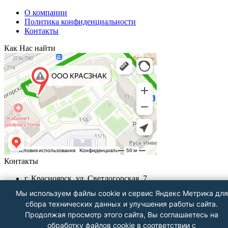
О компании
Политика конфиденциальности
Контакты
Как Нас найти
Контакты
г. Красноярск, ул. Светлогорская, 7
+7 (391) 29-29-199, +7 (391) 290-62-00
Мы используем файлы cookie и сервис Яндекс Метрика для
Пн-Пт с 9.00 - до 18.00
сбора технических данных и улучшения работы сайта.
info@krasznak24.ru
Продолжая просмотр этого сайта, Вы соглашаетесь на
Посмотреть на карте
обработку файлов cookie в соответствии с