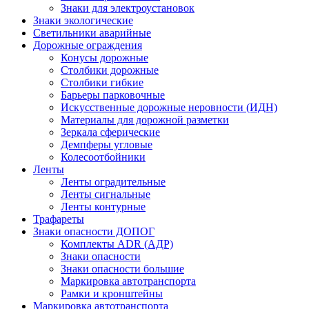
Знаки для электроустановок
Знаки экологические
Светильники аварийные
Дорожные ограждения
Конусы дорожные
Столбики дорожные
Столбики гибкие
Барьеры парковочные
Искусственные дорожные неровности (ИДН)
Материалы для дорожной разметки
Зеркала сферические
Демпферы угловые
Колесоотбойники
Ленты
Ленты оградительные
Ленты сигнальные
Ленты контурные
Трафареты
Знаки опасности ДОПОГ
Комплекты ADR (АДР)
Знаки опасности
Знаки опасности большие
Маркировка автотранспорта
Рамки и кронштейны
Маркировка автотранспорта