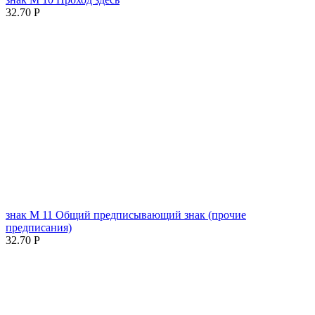
32.70
Р
знак М 11 Общий предписывающий знак (прочие
предписания)
32.70
Р