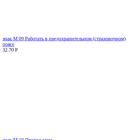
знак М 09 Работать в предохранительном (страховочном)
поясе
32.70
Р
знак М 10 Проход здесь