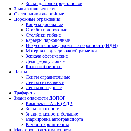
Знаки для электроустановок
Знаки экологические
Светильники аварийные
Дорожные ограждения
Конусы дорожные
Столбики дорожные
Столбики гибкие
Барьеры парковочные
Искусственные дорожные неровности (ИДН)
Материалы для дорожной разметки
Зеркала сферические
Демпферы угловые
Колесоотбойники
Ленты
Ленты оградительные
Ленты сигнальные
Ленты контурные
Трафареты
Знаки опасности ДОПОГ
Комплекты ADR (АДР)
Знаки опасности
Знаки опасности большие
Маркировка автотранспорта
Рамки и кронштейны
Маркировка автотранспорта