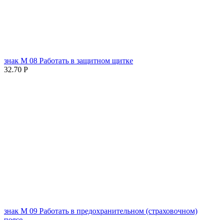
знак М 08 Работать в защитном щитке
32.70
Р
знак М 09 Работать в предохранительном (страховочном)
поясе