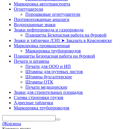
Маркировка автотранспорта
Огнетушители
Порошковые огнетушители
Противопожарные аншлаги
Водоохранные знаки
Знаки нефтепровода и газопровода
Планшеты Безопасная работа на буровой
Знаки и таблички ЛЭП ➤ Заказать в Красноярске
Маркировка промышленная
Маркировка трубопроводов
Планшеты Безопасная работа на буровой
Печати и штампы
Печати для ООО и ИП
Штампы для путевых листов
Штампы бухгалтерские
Штампы ОТК
Печати медицинские
Знаки для строительных площадок
Схемы строповки грузов
Адресные таблички
Маркировка трубопроводов
0
Корзина
Корзина пуста