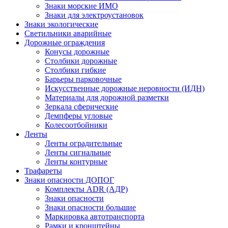
Знаки морские ИМО
Знаки для электроустановок
Знаки экологические
Светильники аварийные
Дорожные ограждения
Конусы дорожные
Столбики дорожные
Столбики гибкие
Барьеры парковочные
Искусственные дорожные неровности (ИДН)
Материалы для дорожной разметки
Зеркала сферические
Демпферы угловые
Колесоотбойники
Ленты
Ленты оградительные
Ленты сигнальные
Ленты контурные
Трафареты
Знаки опасности ДОПОГ
Комплекты ADR (АДР)
Знаки опасности
Знаки опасности большие
Маркировка автотранспорта
Рамки и кронштейны