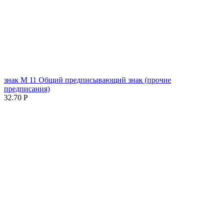
знак М 11 Общий предписывающий знак (прочие
предписания)
32.70
Р