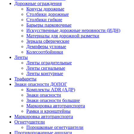
Дорожные ограждения
Конусы дорожные
Столбики дорожные
Столбики гибкие
Барьеры парковочные
Искусственные дорожные неровности (ИДН)
Материалы для дорожной разметки
Зеркала сферические
Демпферы угловые
Колесоотбойники
Ленты
Ленты оградительные
Ленты сигнальные
Ленты контурные
Трафареты
Знаки опасности ДОПОГ
Комплекты ADR (АДР)
Знаки опасности
Знаки опасности большие
Маркировка автотранспорта
Рамки и кронштейны
Маркировка автотранспорта
Огнетушители
Порошковые огнетушители
Противопожарные аншлаги