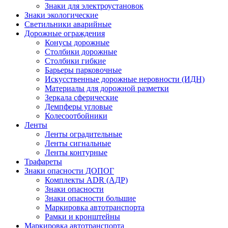
Знаки для электроустановок
Знаки экологические
Светильники аварийные
Дорожные ограждения
Конусы дорожные
Столбики дорожные
Столбики гибкие
Барьеры парковочные
Искусственные дорожные неровности (ИДН)
Материалы для дорожной разметки
Зеркала сферические
Демпферы угловые
Колесоотбойники
Ленты
Ленты оградительные
Ленты сигнальные
Ленты контурные
Трафареты
Знаки опасности ДОПОГ
Комплекты ADR (АДР)
Знаки опасности
Знаки опасности большие
Маркировка автотранспорта
Рамки и кронштейны
Маркировка автотранспорта