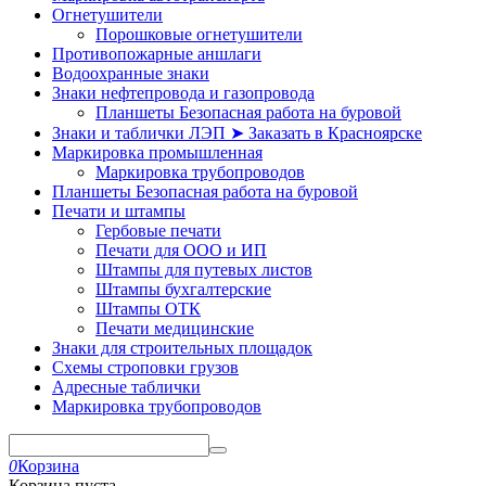
Огнетушители
Порошковые огнетушители
Противопожарные аншлаги
Водоохранные знаки
Знаки нефтепровода и газопровода
Планшеты Безопасная работа на буровой
Знаки и таблички ЛЭП ➤ Заказать в Красноярске
Маркировка промышленная
Маркировка трубопроводов
Планшеты Безопасная работа на буровой
Печати и штампы
Гербовые печати
Печати для ООО и ИП
Штампы для путевых листов
Штампы бухгалтерские
Штампы ОТК
Печати медицинские
Знаки для строительных площадок
Схемы строповки грузов
Адресные таблички
Маркировка трубопроводов
0
Корзина
Корзина пуста