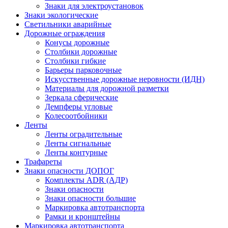
Знаки для электроустановок
Знаки экологические
Светильники аварийные
Дорожные ограждения
Конусы дорожные
Столбики дорожные
Столбики гибкие
Барьеры парковочные
Искусственные дорожные неровности (ИДН)
Материалы для дорожной разметки
Зеркала сферические
Демпферы угловые
Колесоотбойники
Ленты
Ленты оградительные
Ленты сигнальные
Ленты контурные
Трафареты
Знаки опасности ДОПОГ
Комплекты ADR (АДР)
Знаки опасности
Знаки опасности большие
Маркировка автотранспорта
Рамки и кронштейны
Маркировка автотранспорта