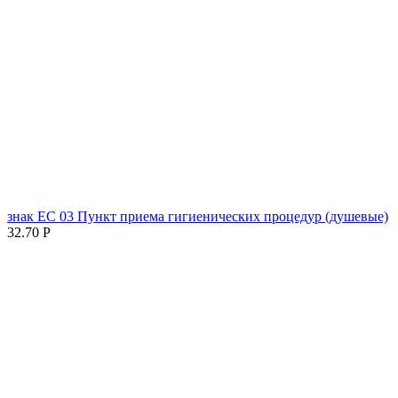
знак ЕC 03 Пункт приема гигиенических процедур (душевые)
32.70
Р