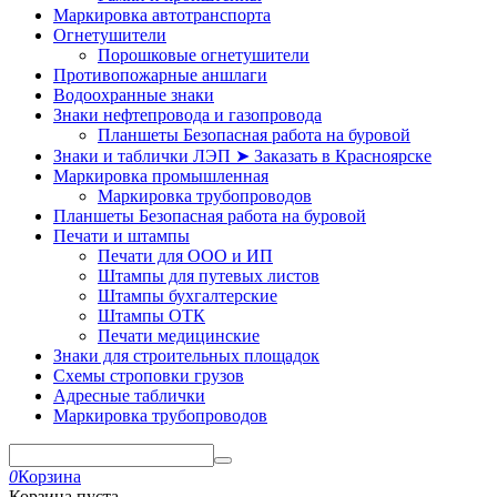
Маркировка автотранспорта
Огнетушители
Порошковые огнетушители
Противопожарные аншлаги
Водоохранные знаки
Знаки нефтепровода и газопровода
Планшеты Безопасная работа на буровой
Знаки и таблички ЛЭП ➤ Заказать в Красноярске
Маркировка промышленная
Маркировка трубопроводов
Планшеты Безопасная работа на буровой
Печати и штампы
Печати для ООО и ИП
Штампы для путевых листов
Штампы бухгалтерские
Штампы ОТК
Печати медицинские
Знаки для строительных площадок
Схемы строповки грузов
Адресные таблички
Маркировка трубопроводов
0
Корзина
Корзина пуста