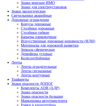
Знаки морские ИМО
Знаки для электроустановок
Знаки экологические
Светильники аварийные
Дорожные ограждения
Конусы дорожные
Столбики дорожные
Столбики гибкие
Барьеры парковочные
Искусственные дорожные неровности (ИДН)
Материалы для дорожной разметки
Зеркала сферические
Демпферы угловые
Колесоотбойники
Ленты
Ленты оградительные
Ленты сигнальные
Ленты контурные
Трафареты
Знаки опасности ДОПОГ
Комплекты ADR (АДР)
Знаки опасности
Знаки опасности большие
Маркировка автотранспорта
Рамки и кронштейны