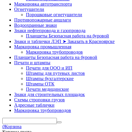
Маркировка автотранспорта
Огнетушители
Порошковые огнетушители
Противопожарные аншлаги
Водоохранные знаки
Знаки нефтепровода и газопровода
Планшеты Безопасная работа на буровой
Знаки и таблички ЛЭП ➤ Заказать в Красноярске
Маркировка промышленная
Маркировка трубопроводов
Планшеты Безопасная работа на буровой
Печати и штампы
Печати для ООО и ИП
Штампы для путевых листов
Штампы бухгалтерские
Штампы ОТК
Печати медицинские
Знаки для строительных площадок
Схемы строповки грузов
Адресные таблички
Маркировка трубопроводов
0
Корзина
Корзина пуста