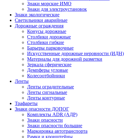
Знаки морские ИМО
Знаки для электроустановок
Знаки экологические
Светильники аварийные
Дорожные ограждения
Конусы дорожные
Столбики дорожные
Столбики гибкие
Барьеры парковочные
Искусственные дорожные неровности (ИДН)
Материалы для дорожной разметки
Зеркала сферические
Демпферы угловые
Колесоотбойники
Ленты
Ленты оградительные
Ленты сигнальные
Ленты контурные
Трафареты
Знаки опасности ДОПОГ
Комплекты ADR (АДР)
Знаки опасности
Знаки опасности большие
Маркировка автотранспорта
Рамки и кронштейны