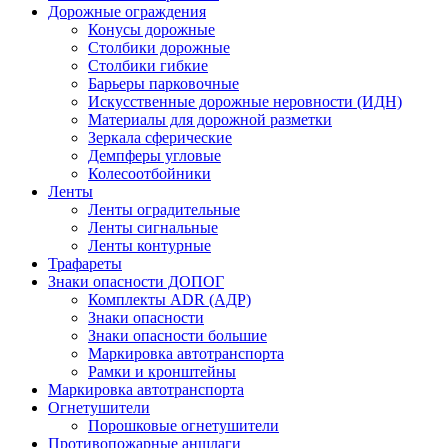
Дорожные ограждения
Конусы дорожные
Столбики дорожные
Столбики гибкие
Барьеры парковочные
Искусственные дорожные неровности (ИДН)
Материалы для дорожной разметки
Зеркала сферические
Демпферы угловые
Колесоотбойники
Ленты
Ленты оградительные
Ленты сигнальные
Ленты контурные
Трафареты
Знаки опасности ДОПОГ
Комплекты ADR (АДР)
Знаки опасности
Знаки опасности большие
Маркировка автотранспорта
Рамки и кронштейны
Маркировка автотранспорта
Огнетушители
Порошковые огнетушители
Противопожарные аншлаги