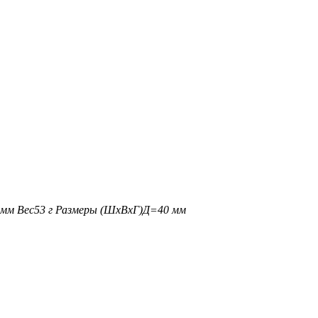
 мм
Вес
53 г
Размеры (ШxВxГ)
Д=40 мм