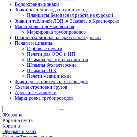
Водоохранные знаки
Знаки нефтепровода и газопровода
Планшеты Безопасная работа на буровой
Знаки и таблички ЛЭП ➤ Заказать в Красноярске
Маркировка промышленная
Маркировка трубопроводов
Планшеты Безопасная работа на буровой
Печати и штампы
Гербовые печати
Печати для ООО и ИП
Штампы для путевых листов
Штампы бухгалтерские
Штампы ОТК
Печати медицинские
Знаки для строительных площадок
Схемы строповки грузов
Адресные таблички
Маркировка трубопроводов
0
Корзина
Корзина пуста
Корзина
Оформить заказ
Главная
/
Теги
/
печать ооо