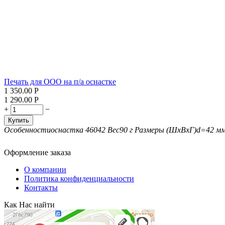
Печать для ООО на п/а оснастке
1 350.00
Р
1 290.00
Р
+
−
Купить
Особенности
оснастка 46042
Вес
90 г
Размеры (ШxВxГ)
d=42 м
Оформление заказа
О компании
Политика конфиденциальности
Контакты
Как Нас найти