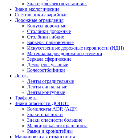
Знаки для электроустановок
Знаки экологические
Светильники аварийные
Дорожные ограждения
Конусы дорожные
Столбики дорожные
Столбики гибкие
Барьеры парковочные
Искусственные дорожные неровности (ИДН)
Материалы для дорожной разметки
Зеркала сферические
Демпферы угловые
Колесоотбойники
Ленты
Ленты оградительные
Ленты сигнальные
Ленты контурные
Трафареты
Знаки опасности ДОПОГ
Комплекты ADR (АДР)
Знаки опасности
Знаки опасности большие
Маркировка автотранспорта
Рамки и кронштейны
Маркировка автотранспорта