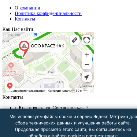
О компании
Политика конфиденциальности
Контакты
Как Нас найти
Контакты
г. Красноярск, ул. Светлогорская, 7
+7 (391) 29-29-199, +7 (391) 290-62-00
Мы используем файлы cookie и сервис Яндекс Метрика для
Пн-Пт с 9.00 - до 18.00
сбора технических данных и улучшения работы сайта.
info@krasznak24.ru
Продолжая просмотр этого сайта, Вы соглашаетесь на
Посмотреть на карте
обработку файлов cookie в соответствии с