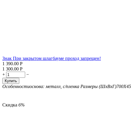
Знак При закрытом шлагбауме проход запрещен!
1 390.00
Р
1 300.00
Р
+
−
Купить
Особенности
основа: металл, с/пленка
Размеры (ШxВxГ)
700Х45
Скидка
6%