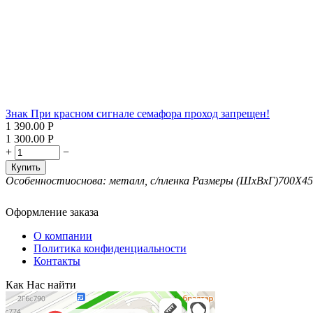
Знак При красном сигнале семафора проход запрещен!
1 390.00
Р
1 300.00
Р
+
−
Купить
Особенности
основа: металл, с/пленка
Размеры (ШxВxГ)
700Х45
Оформление заказа
О компании
Политика конфиденциальности
Контакты
Как Нас найти