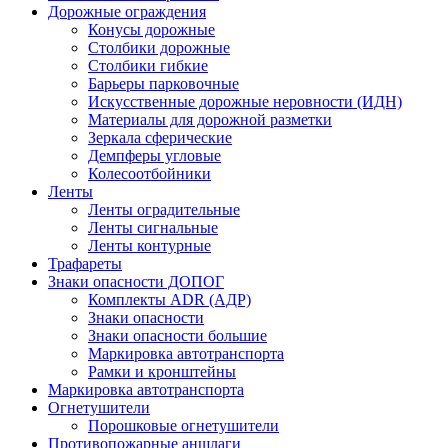
Дорожные ограждения
Конусы дорожные
Столбики дорожные
Столбики гибкие
Барьеры парковочные
Искусственные дорожные неровности (ИДН)
Материалы для дорожной разметки
Зеркала сферические
Демпферы угловые
Колесоотбойники
Ленты
Ленты оградительные
Ленты сигнальные
Ленты контурные
Трафареты
Знаки опасности ДОПОГ
Комплекты ADR (АДР)
Знаки опасности
Знаки опасности большие
Маркировка автотранспорта
Рамки и кронштейны
Маркировка автотранспорта
Огнетушители
Порошковые огнетушители
Противопожарные аншлаги