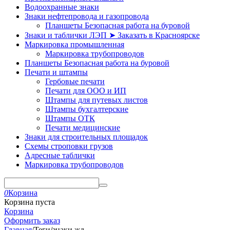
Водоохранные знаки
Знаки нефтепровода и газопровода
Планшеты Безопасная работа на буровой
Знаки и таблички ЛЭП ➤ Заказать в Красноярске
Маркировка промышленная
Маркировка трубопроводов
Планшеты Безопасная работа на буровой
Печати и штампы
Гербовые печати
Печати для ООО и ИП
Штампы для путевых листов
Штампы бухгалтерские
Штампы ОТК
Печати медицинские
Знаки для строительных площадок
Схемы строповки грузов
Адресные таблички
Маркировка трубопроводов
0
Корзина
Корзина пуста
Корзина
Оформить заказ
Главная
/
Теги
/
знаки жд