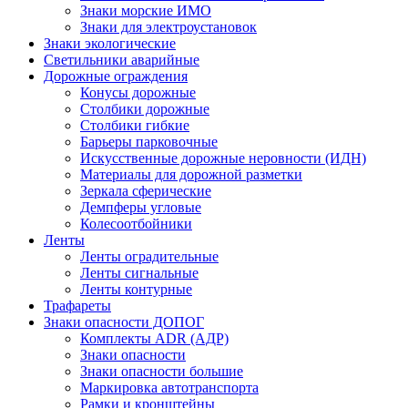
Знаки морские ИМО
Знаки для электроустановок
Знаки экологические
Светильники аварийные
Дорожные ограждения
Конусы дорожные
Столбики дорожные
Столбики гибкие
Барьеры парковочные
Искусственные дорожные неровности (ИДН)
Материалы для дорожной разметки
Зеркала сферические
Демпферы угловые
Колесоотбойники
Ленты
Ленты оградительные
Ленты сигнальные
Ленты контурные
Трафареты
Знаки опасности ДОПОГ
Комплекты ADR (АДР)
Знаки опасности
Знаки опасности большие
Маркировка автотранспорта
Рамки и кронштейны