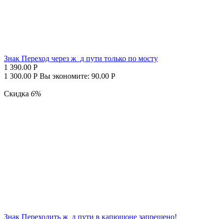
Знак Переход через ж_д пути только по мосту
1 390.00
Р
1 300.00
Р
Вы экономите:
90.00
Р
Скидка
6%
Знак Переходить ж_д пути в капюшоне запрещено!