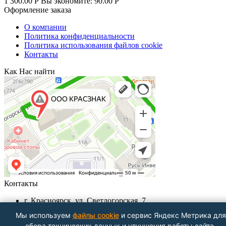
1 300.00
Р
Вы экономите:
90.00
Р
Оформление заказа
О компании
Политика конфиденциальности
Политика использования файлов cookie
Контакты
Как Нас найти
Контакты
г. Красноярск, ул. Светлогорская, 7
+7 (391) 29-29-199, +7 (391) 290-62-00
Мы используем
файлы cookie
и сервис Яндекс Метрика для
Пн-Пт с 9.00 - до 18.00
сбора технических данных и улучшения работы сайта.