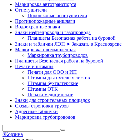
Маркировка автотранспорта
Огнетушители
Порошковые огнетушители
Противопожарные аншлаги
Водоохранные знаки
Знаки нефтепровода и газопровода
Планшеты Безопасная работа на буровой
Знаки и таблички ЛЭП ➤ Заказать в Красноярске
Маркировка промышленная
Маркировка трубопроводов
Планшеты Безопасная работа на буровой
Печати и штампы
Печати для ООО и ИП
Штампы для путевых листов
Штампы бухгалтерские
Штампы ОТК
Печати медицинские
Знаки для строительных площадок
Схемы строповки грузов
Адресные таблички
Маркировка трубопроводов
0
Корзина
Корзина пуста