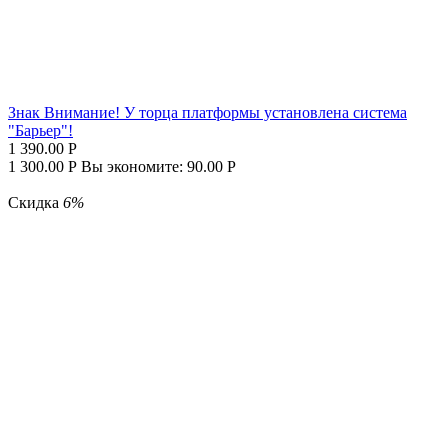
Знак Внимание! У торца платформы установлена система
"Барьер"!
1 390.00
Р
1 300.00
Р
Вы экономите:
90.00
Р
Скидка
6%