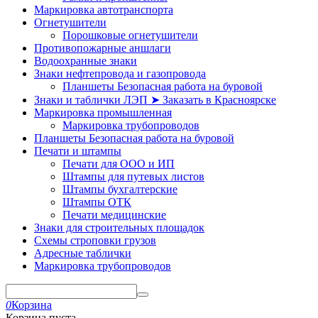
Маркировка автотранспорта
Огнетушители
Порошковые огнетушители
Противопожарные аншлаги
Водоохранные знаки
Знаки нефтепровода и газопровода
Планшеты Безопасная работа на буровой
Знаки и таблички ЛЭП ➤ Заказать в Красноярске
Маркировка промышленная
Маркировка трубопроводов
Планшеты Безопасная работа на буровой
Печати и штампы
Печати для ООО и ИП
Штампы для путевых листов
Штампы бухгалтерские
Штампы ОТК
Печати медицинские
Знаки для строительных площадок
Схемы строповки грузов
Адресные таблички
Маркировка трубопроводов
0
Корзина
Корзина пуста