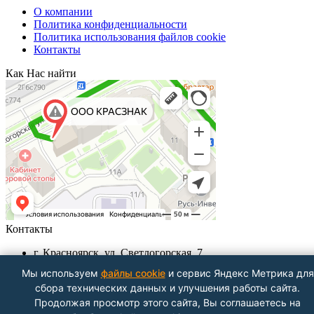
О компании
Политика конфиденциальности
Политика использования файлов cookie
Контакты
Как Нас найти
Контакты
г. Красноярск, ул. Светлогорская, 7
+7 (391) 29-29-199, +7 (391) 290-62-00
Мы используем
файлы cookie
и сервис Яндекс Метрика для
Пн-Пт с 9.00 - до 18.00
сбора технических данных и улучшения работы сайта.
info@krasznak24.ru
Продолжая просмотр этого сайта, Вы соглашаетесь на
Посмотреть на карте