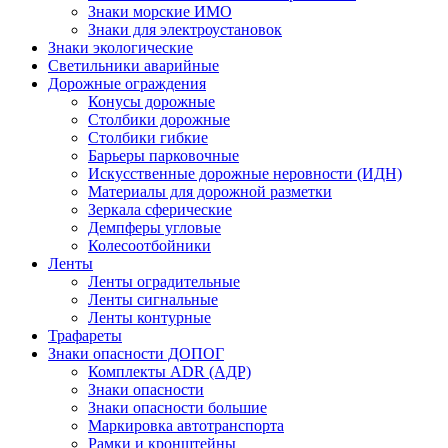
Знаки морские ИМО
Знаки для электроустановок
Знаки экологические
Светильники аварийные
Дорожные ограждения
Конусы дорожные
Столбики дорожные
Столбики гибкие
Барьеры парковочные
Искусственные дорожные неровности (ИДН)
Материалы для дорожной разметки
Зеркала сферические
Демпферы угловые
Колесоотбойники
Ленты
Ленты оградительные
Ленты сигнальные
Ленты контурные
Трафареты
Знаки опасности ДОПОГ
Комплекты ADR (АДР)
Знаки опасности
Знаки опасности большие
Маркировка автотранспорта
Рамки и кронштейны