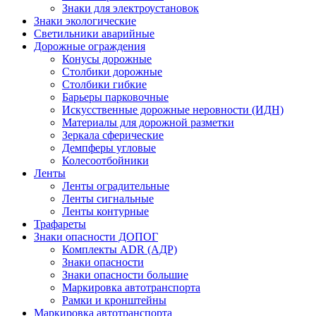
Знаки для электроустановок
Знаки экологические
Светильники аварийные
Дорожные ограждения
Конусы дорожные
Столбики дорожные
Столбики гибкие
Барьеры парковочные
Искусственные дорожные неровности (ИДН)
Материалы для дорожной разметки
Зеркала сферические
Демпферы угловые
Колесоотбойники
Ленты
Ленты оградительные
Ленты сигнальные
Ленты контурные
Трафареты
Знаки опасности ДОПОГ
Комплекты ADR (АДР)
Знаки опасности
Знаки опасности большие
Маркировка автотранспорта
Рамки и кронштейны
Маркировка автотранспорта