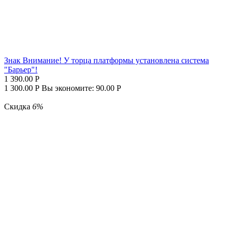
Знак Внимание! У торца платформы установлена система
"Барьер"!
1 390.00
Р
1 300.00
Р
Вы экономите:
90.00
Р
Скидка
6%