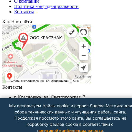
О компании
Политика конфиденциальности
Контакты
Как Нас найти
Контакты
г. Красноярск, ул. Светлогорская, 7
+7 (391) 29-29-199, +7 (391) 290-62-00
Мы используем файлы cookie и сервис Яндекс Метрика для
Пн-Пт с 9.00 - до 18.00
сбора технических данных и улучшения работы сайта.
info@krasznak24.ru
Продолжая просмотр этого сайта, Вы соглашаетесь на
Посмотреть на карте
обработку файлов cookie в соответствии с
политикой конфиденциальности
.