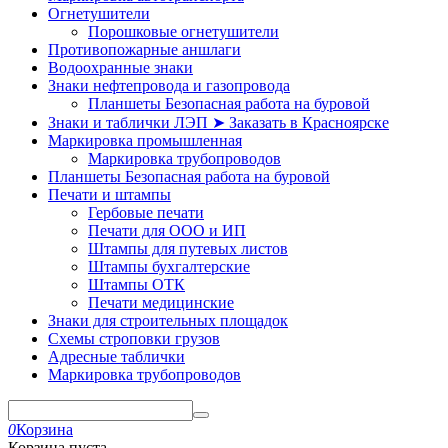
Огнетушители
Порошковые огнетушители
Противопожарные аншлаги
Водоохранные знаки
Знаки нефтепровода и газопровода
Планшеты Безопасная работа на буровой
Знаки и таблички ЛЭП ➤ Заказать в Красноярске
Маркировка промышленная
Маркировка трубопроводов
Планшеты Безопасная работа на буровой
Печати и штампы
Гербовые печати
Печати для ООО и ИП
Штампы для путевых листов
Штампы бухгалтерские
Штампы ОТК
Печати медицинские
Знаки для строительных площадок
Схемы строповки грузов
Адресные таблички
Маркировка трубопроводов
0
Корзина
Корзина пуста