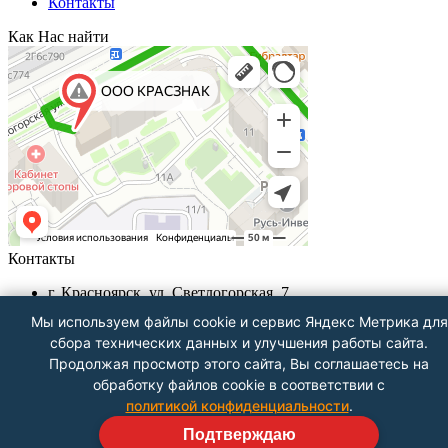
Контакты
Как Нас найти
Контакты
г. Красноярск, ул. Светлогорская, 7
+7 (391) 29-29-199, +7 (391) 290-62-00
Мы используем файлы cookie и сервис Яндекс Метрика для
Пн-Пт с 9.00 - до 18.00
сбора технических данных и улучшения работы сайта.
info@krasznak24.ru
Продолжая просмотр этого сайта, Вы соглашаетесь на
Посмотреть на карте
обработку файлов cookie в соответствии с
политикой конфиденциальности
.
Подтверждаю