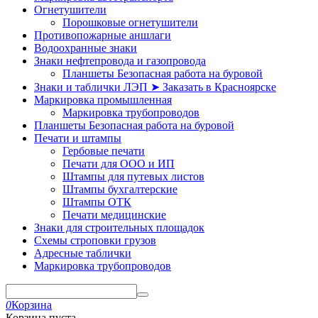
Огнетушители
Порошковые огнетушители
Противопожарные аншлаги
Водоохранные знаки
Знаки нефтепровода и газопровода
Планшеты Безопасная работа на буровой
Знаки и таблички ЛЭП ➤ Заказать в Красноярске
Маркировка промышленная
Маркировка трубопроводов
Планшеты Безопасная работа на буровой
Печати и штампы
Гербовые печати
Печати для ООО и ИП
Штампы для путевых листов
Штампы бухгалтерские
Штампы ОТК
Печати медицинские
Знаки для строительных площадок
Схемы строповки грузов
Адресные таблички
Маркировка трубопроводов
0
Корзина
Корзина пуста