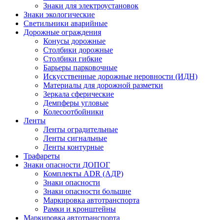
Знаки для электроустановок
Знаки экологические
Светильники аварийные
Дорожные ограждения
Конусы дорожные
Столбики дорожные
Столбики гибкие
Барьеры парковочные
Искусственные дорожные неровности (ИДН)
Материалы для дорожной разметки
Зеркала сферические
Демпферы угловые
Колесоотбойники
Ленты
Ленты оградительные
Ленты сигнальные
Ленты контурные
Трафареты
Знаки опасности ДОПОГ
Комплекты ADR (АДР)
Знаки опасности
Знаки опасности большие
Маркировка автотранспорта
Рамки и кронштейны
Маркировка автотранспорта