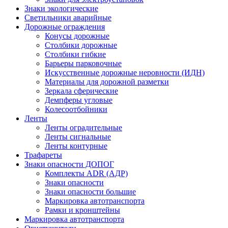
Знаки экологические
Светильники аварийные
Дорожные ограждения
Конусы дорожные
Столбики дорожные
Столбики гибкие
Барьеры парковочные
Искусственные дорожные неровности (ИДН)
Материалы для дорожной разметки
Зеркала сферические
Демпферы угловые
Колесоотбойники
Ленты
Ленты оградительные
Ленты сигнальные
Ленты контурные
Трафареты
Знаки опасности ДОПОГ
Комплекты ADR (АДР)
Знаки опасности
Знаки опасности большие
Маркировка автотранспорта
Рамки и кронштейны
Маркировка автотранспорта