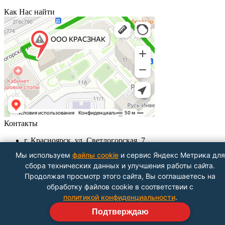
Как Нас найти
Контакты
г. Красноярск, ул. Светлогорская, 7
+7 (391) 29-29-199, +7 (391) 290-62-00
Мы используем
файлы cookie
и сервис Яндекс Метрика для
Пн-Пт с 9.00 - до 18.00
сбора технических данных и улучшения работы сайта.
info@krasznak24.ru
Продолжая просмотр этого сайта, Вы соглашаетесь на
Посмотреть на карте
обработку файлов cookie в соответствии с
политикой конфиденциальности
.
Подтверждаю