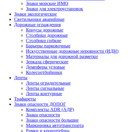
Знаки морские ИМО
Знаки для электроустановок
Знаки экологические
Светильники аварийные
Дорожные ограждения
Конусы дорожные
Столбики дорожные
Столбики гибкие
Барьеры парковочные
Искусственные дорожные неровности (ИДН)
Материалы для дорожной разметки
Зеркала сферические
Демпферы угловые
Колесоотбойники
Ленты
Ленты оградительные
Ленты сигнальные
Ленты контурные
Трафареты
Знаки опасности ДОПОГ
Комплекты ADR (АДР)
Знаки опасности
Знаки опасности большие
Маркировка автотранспорта
Рамки и кронштейны