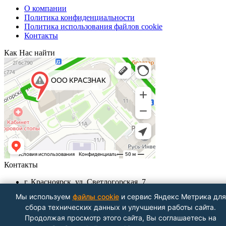
О компании
Политика конфиденциальности
Политика использования файлов cookie
Контакты
Как Нас найти
Контакты
г. Красноярск, ул. Светлогорская, 7
+7 (391) 29-29-199, +7 (391) 290-62-00
Мы используем
файлы cookie
и сервис Яндекс Метрика для
Пн-Пт с 9.00 - до 18.00
сбора технических данных и улучшения работы сайта.
info@krasznak24.ru
Продолжая просмотр этого сайта, Вы соглашаетесь на
Посмотреть на карте