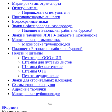
Маркировка автотранспорта
Огнетушители
Порошковые огнетушители
Противопожарные аншлаги
Водоохранные знаки
Знаки нефтепровода и газопровода
Планшеты Безопасная работа на буровой
Знаки и таблички ЛЭП ➤ Заказать в Красноярске
Маркировка промышленная
Маркировка трубопроводов
Планшеты Безопасная работа на буровой
Печати и штампы
Печати для ООО и ИП
Штампы для путевых листов
Штампы бухгалтерские
Штампы ОТК
Печати медицинские
Знаки для строительных площадок
Схемы строповки грузов
Адресные таблички
Маркировка трубопроводов
0
Корзина
Корзина пуста