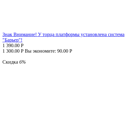
Знак Внимание! У торца платформы установлена система
"Барьер"!
1 390.00
Р
1 300.00
Р
Вы экономите:
90.00
Р
Скидка
6%