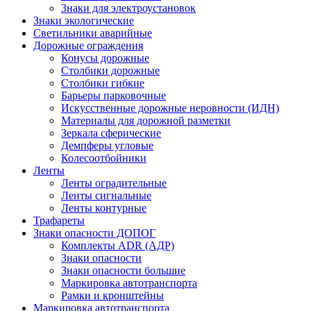
Знаки для электроустановок
Знаки экологические
Светильники аварийные
Дорожные ограждения
Конусы дорожные
Столбики дорожные
Столбики гибкие
Барьеры парковочные
Искусственные дорожные неровности (ИДН)
Материалы для дорожной разметки
Зеркала сферические
Демпферы угловые
Колесоотбойники
Ленты
Ленты оградительные
Ленты сигнальные
Ленты контурные
Трафареты
Знаки опасности ДОПОГ
Комплекты ADR (АДР)
Знаки опасности
Знаки опасности большие
Маркировка автотранспорта
Рамки и кронштейны
Маркировка автотранспорта