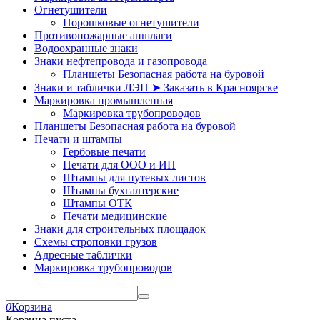
Огнетушители
Порошковые огнетушители
Противопожарные аншлаги
Водоохранные знаки
Знаки нефтепровода и газопровода
Планшеты Безопасная работа на буровой
Знаки и таблички ЛЭП ➤ Заказать в Красноярске
Маркировка промышленная
Маркировка трубопроводов
Планшеты Безопасная работа на буровой
Печати и штампы
Гербовые печати
Печати для ООО и ИП
Штампы для путевых листов
Штампы бухгалтерские
Штампы ОТК
Печати медицинские
Знаки для строительных площадок
Схемы строповки грузов
Адресные таблички
Маркировка трубопроводов
0
Корзина
Корзина пуста