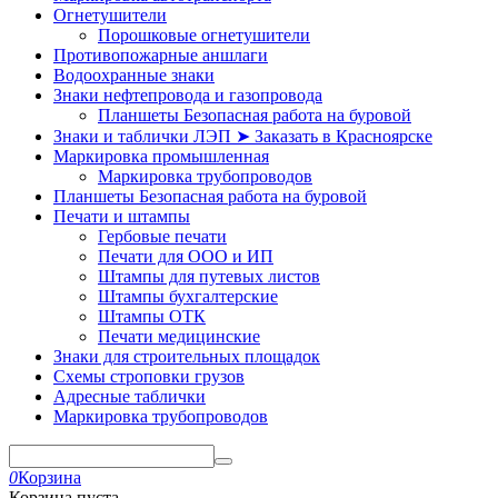
Огнетушители
Порошковые огнетушители
Противопожарные аншлаги
Водоохранные знаки
Знаки нефтепровода и газопровода
Планшеты Безопасная работа на буровой
Знаки и таблички ЛЭП ➤ Заказать в Красноярске
Маркировка промышленная
Маркировка трубопроводов
Планшеты Безопасная работа на буровой
Печати и штампы
Гербовые печати
Печати для ООО и ИП
Штампы для путевых листов
Штампы бухгалтерские
Штампы ОТК
Печати медицинские
Знаки для строительных площадок
Схемы строповки грузов
Адресные таблички
Маркировка трубопроводов
0
Корзина
Корзина пуста