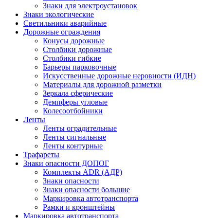
Знаки для электроустановок
Знаки экологические
Светильники аварийные
Дорожные ограждения
Конусы дорожные
Столбики дорожные
Столбики гибкие
Барьеры парковочные
Искусственные дорожные неровности (ИДН)
Материалы для дорожной разметки
Зеркала сферические
Демпферы угловые
Колесоотбойники
Ленты
Ленты оградительные
Ленты сигнальные
Ленты контурные
Трафареты
Знаки опасности ДОПОГ
Комплекты ADR (АДР)
Знаки опасности
Знаки опасности большие
Маркировка автотранспорта
Рамки и кронштейны
Маркировка автотранспорта