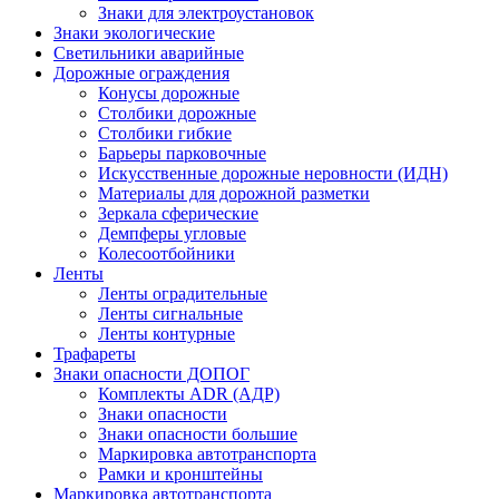
Знаки для электроустановок
Знаки экологические
Светильники аварийные
Дорожные ограждения
Конусы дорожные
Столбики дорожные
Столбики гибкие
Барьеры парковочные
Искусственные дорожные неровности (ИДН)
Материалы для дорожной разметки
Зеркала сферические
Демпферы угловые
Колесоотбойники
Ленты
Ленты оградительные
Ленты сигнальные
Ленты контурные
Трафареты
Знаки опасности ДОПОГ
Комплекты ADR (АДР)
Знаки опасности
Знаки опасности большие
Маркировка автотранспорта
Рамки и кронштейны
Маркировка автотранспорта