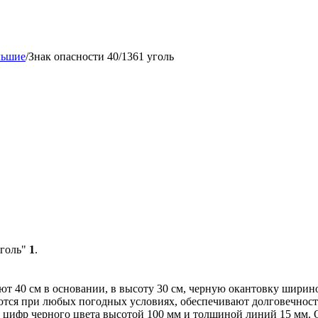
льшие
/
Знак опасности 40/1361 уголь
уголь"
1
.
ют 40 см в основании, в высоту 30 см, черную окантовку шири
ются при любых погодных условиях, обеспечивают долговечност
з цифр черного цвета высотой 100 мм и толщиной линий 15 мм.