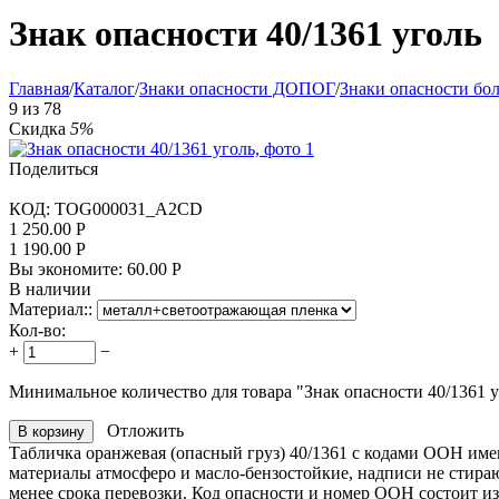
Знак опасности 40/1361 уголь
Главная
/
Каталог
/
Знаки опасности ДОПОГ
/
Знаки опасности бо
9
из
78
Скидка
5%
Поделиться
КОД:
TOG000031_A2CD
1 250.00
Р
1 190.00
Р
Вы экономите:
60.00
Р
В наличии
Материал::
Кол-во:
+
−
Минимальное количество для товара "Знак опасности 40/1361 
Отложить
В корзину
Табличка оранжевая (опасный груз) 40/1361 с кодами ООН
име
материалы атмосферо и масло-бензостойкие, надписи не стира
менее срока перевозки. Код опасности и номер ООН состоит и