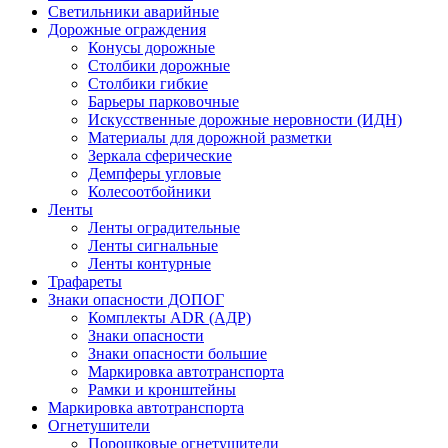
Светильники аварийные
Дорожные ограждения
Конусы дорожные
Столбики дорожные
Столбики гибкие
Барьеры парковочные
Искусственные дорожные неровности (ИДН)
Материалы для дорожной разметки
Зеркала сферические
Демпферы угловые
Колесоотбойники
Ленты
Ленты оградительные
Ленты сигнальные
Ленты контурные
Трафареты
Знаки опасности ДОПОГ
Комплекты ADR (АДР)
Знаки опасности
Знаки опасности большие
Маркировка автотранспорта
Рамки и кронштейны
Маркировка автотранспорта
Огнетушители
Порошковые огнетушители