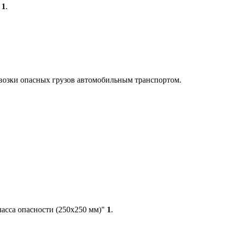
"
1
.
ревозки опасных грузов автомобильным транспортом.
ласса опасности (250х250 мм)"
1
.