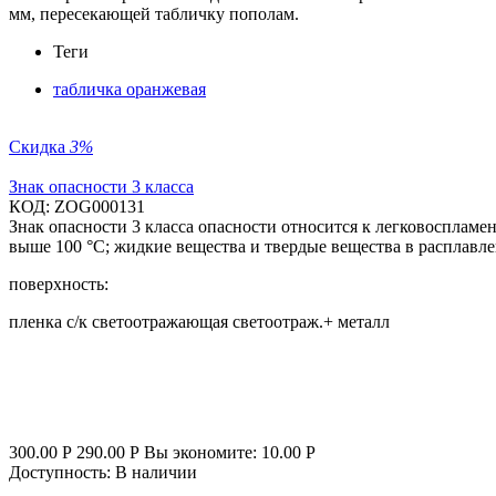
мм, пересекающей табличку пополам.
Теги
табличка оранжевая
Скидка
3%
Знак опасности 3 класса
КОД:
ZOG000131
Знак опасности 3 класса опасности относится к легковоспламе
выше 100 °С; жидкие вещества и твердые вещества в расплавле
поверхность:
пленка с/к светоотражающая
светоотраж.+ металл
300.00
Р
290.00
Р
Вы экономите:
10.00
Р
Доступность:
В наличии