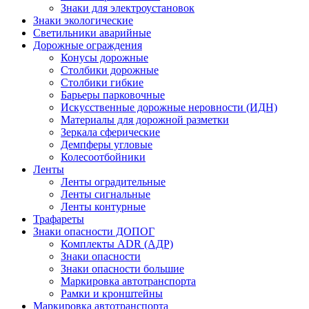
Знаки для электроустановок
Знаки экологические
Светильники аварийные
Дорожные ограждения
Конусы дорожные
Столбики дорожные
Столбики гибкие
Барьеры парковочные
Искусственные дорожные неровности (ИДН)
Материалы для дорожной разметки
Зеркала сферические
Демпферы угловые
Колесоотбойники
Ленты
Ленты оградительные
Ленты сигнальные
Ленты контурные
Трафареты
Знаки опасности ДОПОГ
Комплекты ADR (АДР)
Знаки опасности
Знаки опасности большие
Маркировка автотранспорта
Рамки и кронштейны
Маркировка автотранспорта