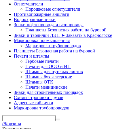
Огнетушители
Порошковые огнетушители
Противопожарные аншлаги
Водоохранные знаки
Знаки нефтепровода и газопровода
Планшеты Безопасная работа на буровой
Знаки и таблички ЛЭП ➤ Заказать в Красноярске
Маркировка промышленная
Маркировка трубопроводов
Планшеты Безопасная работа на буровой
Печати и штампы
Гербовые печати
Печати для ООО и ИП
Штампы для путевых листов
Штампы бухгалтерские
Штампы ОТК
Печати медицинские
Знаки для строительных площадок
Схемы строповки грузов
Адресные таблички
Маркировка трубопроводов
0
Корзина
Корзина пуста