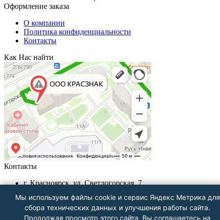
Оформление заказа
О компании
Политика конфиденциальности
Контакты
Как Нас найти
Контакты
г. Красноярск, ул. Светлогорская, 7
+7 (391) 29-29-199, +7 (391) 290-62-00
Мы используем файлы cookie и сервис Яндекс Метрика для
Пн-Пт с 9.00 - до 18.00
сбора технических данных и улучшения работы сайта.
info@krasznak24.ru
Продолжая просмотр этого сайта, Вы соглашаетесь на
Посмотреть на карте