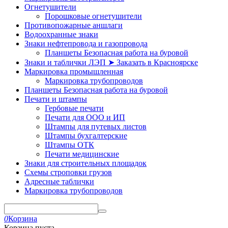
Огнетушители
Порошковые огнетушители
Противопожарные аншлаги
Водоохранные знаки
Знаки нефтепровода и газопровода
Планшеты Безопасная работа на буровой
Знаки и таблички ЛЭП ➤ Заказать в Красноярске
Маркировка промышленная
Маркировка трубопроводов
Планшеты Безопасная работа на буровой
Печати и штампы
Гербовые печати
Печати для ООО и ИП
Штампы для путевых листов
Штампы бухгалтерские
Штампы ОТК
Печати медицинские
Знаки для строительных площадок
Схемы строповки грузов
Адресные таблички
Маркировка трубопроводов
0
Корзина
Корзина пуста