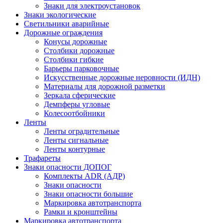
Знаки для электроустановок
Знаки экологические
Светильники аварийные
Дорожные ограждения
Конусы дорожные
Столбики дорожные
Столбики гибкие
Барьеры парковочные
Искусственные дорожные неровности (ИДН)
Материалы для дорожной разметки
Зеркала сферические
Демпферы угловые
Колесоотбойники
Ленты
Ленты оградительные
Ленты сигнальные
Ленты контурные
Трафареты
Знаки опасности ДОПОГ
Комплекты ADR (АДР)
Знаки опасности
Знаки опасности большие
Маркировка автотранспорта
Рамки и кронштейны
Маркировка автотранспорта