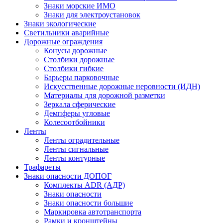
Знаки морские ИМО
Знаки для электроустановок
Знаки экологические
Светильники аварийные
Дорожные ограждения
Конусы дорожные
Столбики дорожные
Столбики гибкие
Барьеры парковочные
Искусственные дорожные неровности (ИДН)
Материалы для дорожной разметки
Зеркала сферические
Демпферы угловые
Колесоотбойники
Ленты
Ленты оградительные
Ленты сигнальные
Ленты контурные
Трафареты
Знаки опасности ДОПОГ
Комплекты ADR (АДР)
Знаки опасности
Знаки опасности большие
Маркировка автотранспорта
Рамки и кронштейны