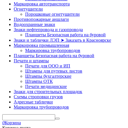
Маркировка автотранспорта
Огнетушители
Порошковые огнетушители
Противопожарные аншлаги
Водоохранные знаки
Знаки нефтепровода и газопровода
Планшеты Безопасная работа на буровой
Знаки и таблички ЛЭП ➤ Заказать в Красноярске
Маркировка промышленная
Маркировка трубопроводов
Планшеты Безопасная работа на буровой
Печати и штампы
Печати для ООО и ИП
Штампы для путевых листов
Штампы бухгалтерские
Штампы ОТК
Печати медицинские
Знаки для строительных площадок
Схемы строповки грузов
Адресные таблички
Маркировка трубопроводов
0
Корзина
Корзина пуста