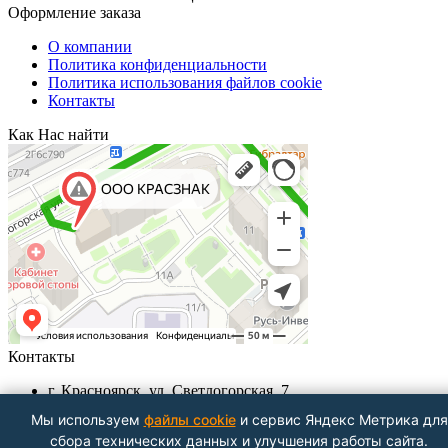
Оформление заказа
О компании
Политика конфиденциальности
Политика использования файлов cookie
Контакты
Как Нас найти
Контакты
г. Красноярск, ул. Светлогорская, 7
+7 (391) 29-29-199, +7 (391) 290-62-00
Мы используем
файлы cookie
и сервис Яндекс Метрика для
Пн-Пт с 9.00 - до 18.00
сбора технических данных и улучшения работы сайта.
info@krasznak24.ru