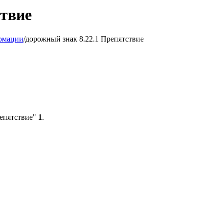
ствие
рмации
/
дорожный знак 8.22.1 Препятствие
репятствие"
1
.