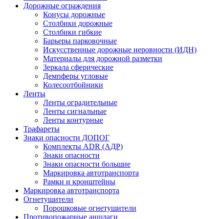
Дорожные ограждения
Конусы дорожные
Столбики дорожные
Столбики гибкие
Барьеры парковочные
Искусственные дорожные неровности (ИДН)
Материалы для дорожной разметки
Зеркала сферические
Демпферы угловые
Колесоотбойники
Ленты
Ленты оградительные
Ленты сигнальные
Ленты контурные
Трафареты
Знаки опасности ДОПОГ
Комплекты ADR (АДР)
Знаки опасности
Знаки опасности большие
Маркировка автотранспорта
Рамки и кронштейны
Маркировка автотранспорта
Огнетушители
Порошковые огнетушители
Противопожарные аншлаги