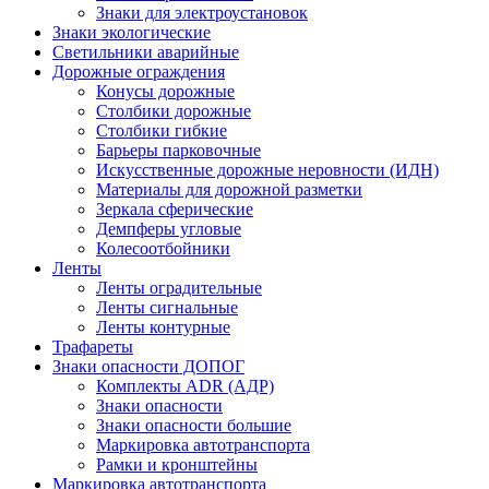
Знаки для электроустановок
Знаки экологические
Светильники аварийные
Дорожные ограждения
Конусы дорожные
Столбики дорожные
Столбики гибкие
Барьеры парковочные
Искусственные дорожные неровности (ИДН)
Материалы для дорожной разметки
Зеркала сферические
Демпферы угловые
Колесоотбойники
Ленты
Ленты оградительные
Ленты сигнальные
Ленты контурные
Трафареты
Знаки опасности ДОПОГ
Комплекты ADR (АДР)
Знаки опасности
Знаки опасности большие
Маркировка автотранспорта
Рамки и кронштейны
Маркировка автотранспорта