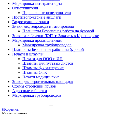
Маркировка автотранспорта
Огнетушители
Порошковые огнетушители
Противопожарные аншлаги
Водоохранные знаки
Знаки нефтепровода и газопровода
Планшеты Безопасная работа на буровой
Знаки и таблички ЛЭП ➤ Заказать в Красноярске
Маркировка промышленная
Маркировка трубопроводов
Планшеты Безопасная работа на буровой
Печати и штампы
Печати для ООО и ИП
Штампы для путевых листов
Штампы бухгалтерские
Штампы ОТК
Печати медицинские
Знаки для строительных площадок
Схемы строповки грузов
Адресные таблички
Маркировка трубопроводов
0
Корзина
Корзина пуста