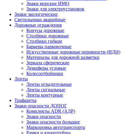
Знаки морские ИМО
Знаки для электроустановок
Знаки экологические
Светильники аварийные
Дорожные ограждения
Конусы дорожные
Столбики дорожные
Столбики гибкие
Барьеры парковочные
Искусственные дорожные неровности (ИДН)
Материалы для дорожной разметки
Зеркала сферические
Демпферы угловые
Колесоотбойники
Ленты
Ленты оградительные
Ленты сигнальные
Ленты контурные
Трафареты
Знаки опасности ДОПОГ
Комплекты ADR (АДР)
Знаки опасности
Знаки опасности большие
Маркировка автотранспорта
Рамки и кронштейны