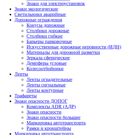
Знаки для электроустановок
Знаки экологические
Светильники аварийные
Дорожные ограждения
Конусы дорожные
Столбики дорожные
Столбики гибкие
Барьеры парковочные
Искусственные дорожные неровности (ИДН)
Материалы для дорожной разметки
Зеркала сферические
Демпферы угловые
Колесоотбойники
Ленты
Ленты оградительные
Ленты сигнальные
Ленты контурные
Трафареты
Знаки опасности ДОПОГ
Комплекты ADR (АДР)
Знаки опасности
Знаки опасности большие
Маркировка автотранспорта
Рамки и кронштейны
Маркировка автотранспорта