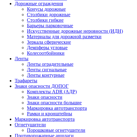
Дорожные ограждения
Конусы дорожные
Столбики дорожные
Столбики гибкие
Барьеры парковочные
Искусственные дорожные неровности (ИДН)
Материалы для дорожной разметки
Зеркала сферические
Демпферы угловые
Колесоотбойники
Ленты
Ленты оградительные
Ленты сигнальные
Ленты контурные
Трафареты
Знаки опасности ДОПОГ
Комплекты ADR (АДР)
Знаки опасности
Знаки опасности большие
Маркировка автотранспорта
Рамки и кронштейны
Маркировка автотранспорта
Огнетушители
Порошковые огнетушители
Противопожарные аншлаги