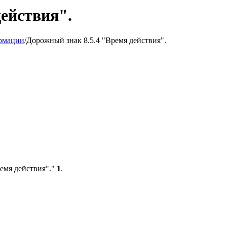
действия".
рмации
/
Дорожный знак 8.5.4 "Время действия".
емя действия"."
1
.