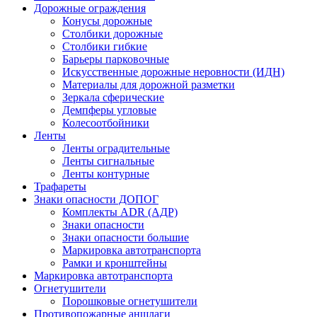
Дорожные ограждения
Конусы дорожные
Столбики дорожные
Столбики гибкие
Барьеры парковочные
Искусственные дорожные неровности (ИДН)
Материалы для дорожной разметки
Зеркала сферические
Демпферы угловые
Колесоотбойники
Ленты
Ленты оградительные
Ленты сигнальные
Ленты контурные
Трафареты
Знаки опасности ДОПОГ
Комплекты ADR (АДР)
Знаки опасности
Знаки опасности большие
Маркировка автотранспорта
Рамки и кронштейны
Маркировка автотранспорта
Огнетушители
Порошковые огнетушители
Противопожарные аншлаги