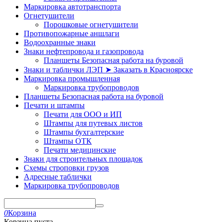
Маркировка автотранспорта
Огнетушители
Порошковые огнетушители
Противопожарные аншлаги
Водоохранные знаки
Знаки нефтепровода и газопровода
Планшеты Безопасная работа на буровой
Знаки и таблички ЛЭП ➤ Заказать в Красноярске
Маркировка промышленная
Маркировка трубопроводов
Планшеты Безопасная работа на буровой
Печати и штампы
Печати для ООО и ИП
Штампы для путевых листов
Штампы бухгалтерские
Штампы ОТК
Печати медицинские
Знаки для строительных площадок
Схемы строповки грузов
Адресные таблички
Маркировка трубопроводов
0
Корзина
Корзина пуста