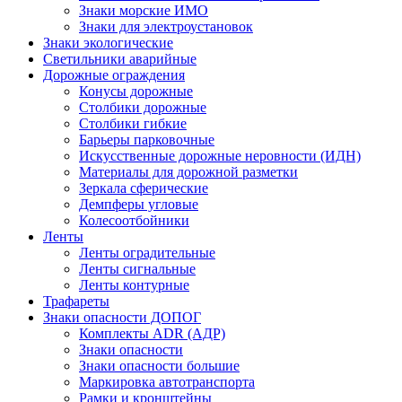
Знаки морские ИМО
Знаки для электроустановок
Знаки экологические
Светильники аварийные
Дорожные ограждения
Конусы дорожные
Столбики дорожные
Столбики гибкие
Барьеры парковочные
Искусственные дорожные неровности (ИДН)
Материалы для дорожной разметки
Зеркала сферические
Демпферы угловые
Колесоотбойники
Ленты
Ленты оградительные
Ленты сигнальные
Ленты контурные
Трафареты
Знаки опасности ДОПОГ
Комплекты ADR (АДР)
Знаки опасности
Знаки опасности большие
Маркировка автотранспорта
Рамки и кронштейны