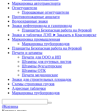
Маркировка автотранспорта
Огнетушители
Порошковые огнетушители
Противопожарные аншлаги
Водоохранные знаки
Знаки нефтепровода и газопровода
Планшеты Безопасная работа на буровой
Знаки и таблички ЛЭП ➤ Заказать в Красноярске
Маркировка промышленная
Маркировка трубопроводов
Планшеты Безопасная работа на буровой
Печати и штампы
Печати для ООО и ИП
Штампы для путевых листов
Штампы бухгалтерские
Штампы ОТК
Печати медицинские
Знаки для строительных площадок
Схемы строповки грузов
Адресные таблички
Маркировка трубопроводов
0
Корзина
Корзина пуста