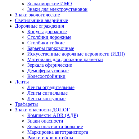
Знаки морские ИМО
Знаки для электроустановок
Знаки экологические
Светильники аварийные
Дорожные ограждения
Конусы дорожные
Столбики дорожные
Столбики гибкие
Барьеры парковочные
Искусственные дорожные неровности (ИДН)
Материалы для дорожной разметки
Зеркала сферические
Демпферы угловые
Колесоотбойники
Ленты
Ленты оградительные
Ленты сигнальные
Ленты контурные
Трафареты
Знаки опасности ДОПОГ
Комплекты ADR (АДР)
Знаки опасности
Знаки опасности большие
Маркировка автотранспорта
Рамки и кронштейны