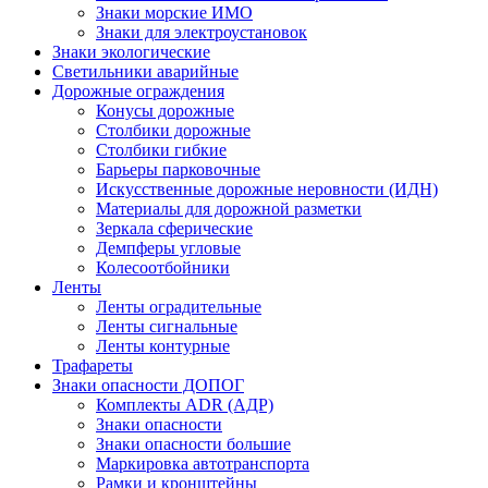
Знаки морские ИМО
Знаки для электроустановок
Знаки экологические
Светильники аварийные
Дорожные ограждения
Конусы дорожные
Столбики дорожные
Столбики гибкие
Барьеры парковочные
Искусственные дорожные неровности (ИДН)
Материалы для дорожной разметки
Зеркала сферические
Демпферы угловые
Колесоотбойники
Ленты
Ленты оградительные
Ленты сигнальные
Ленты контурные
Трафареты
Знаки опасности ДОПОГ
Комплекты ADR (АДР)
Знаки опасности
Знаки опасности большие
Маркировка автотранспорта
Рамки и кронштейны