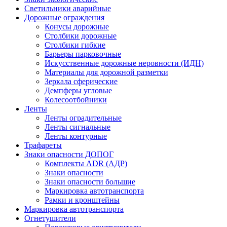
Светильники аварийные
Дорожные ограждения
Конусы дорожные
Столбики дорожные
Столбики гибкие
Барьеры парковочные
Искусственные дорожные неровности (ИДН)
Материалы для дорожной разметки
Зеркала сферические
Демпферы угловые
Колесоотбойники
Ленты
Ленты оградительные
Ленты сигнальные
Ленты контурные
Трафареты
Знаки опасности ДОПОГ
Комплекты ADR (АДР)
Знаки опасности
Знаки опасности большие
Маркировка автотранспорта
Рамки и кронштейны
Маркировка автотранспорта
Огнетушители