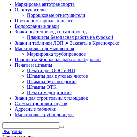
Маркировка автотранспорта
Огнетушители
Порошковые огнетушители
Противопожарные аншлаги
Водоохранные знаки
Знаки нефтепровода и газопровода
Планшеты Безопасная работа на буровой
Знаки и таблички ЛЭП ➤ Заказать в Красноярске
Маркировка промышленная
Маркировка трубопроводов
Планшеты Безопасная работа на буровой
Печати и штампы
Печати для ООО и ИП
Штампы для путевых листов
Штампы бухгалтерские
Штампы ОТК
Печати медицинские
Знаки для строительных площадок
Схемы строповки грузов
Адресные таблички
Маркировка трубопроводов
0
Корзина
Корзина пуста