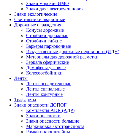
Знаки морские ИМО
Знаки для электроустановок
Знаки экологические
Светильники аварийные
Дорожные ограждения
Конусы дорожные
Столбики дорожные
Столбики гибкие
Барьеры парковочные
Искусственные дорожные неровности (ИДН)
Материалы для дорожной разметки
Зеркала сферические
Демпферы угловые
Колесоотбойники
Ленты
Ленты оградительные
Ленты сигнальные
Ленты контурные
Трафареты
Знаки опасности ДОПОГ
Комплекты ADR (АДР)
Знаки опасности
Знаки опасности большие
Маркировка автотранспорта
Рамки и кронштейны