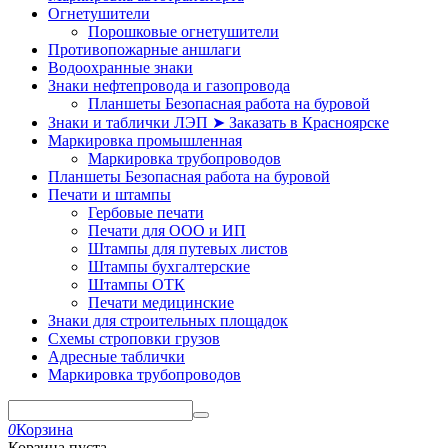
Огнетушители
Порошковые огнетушители
Противопожарные аншлаги
Водоохранные знаки
Знаки нефтепровода и газопровода
Планшеты Безопасная работа на буровой
Знаки и таблички ЛЭП ➤ Заказать в Красноярске
Маркировка промышленная
Маркировка трубопроводов
Планшеты Безопасная работа на буровой
Печати и штампы
Гербовые печати
Печати для ООО и ИП
Штампы для путевых листов
Штампы бухгалтерские
Штампы ОТК
Печати медицинские
Знаки для строительных площадок
Схемы строповки грузов
Адресные таблички
Маркировка трубопроводов
0
Корзина
Корзина пуста