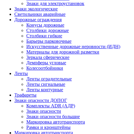
Знаки для электроустановок
Знаки экологические
Светильники аварийные
Дорожные ограждения
Конусы дорожные
Столбики дорожные
Столбики гибкие
Барьеры парковочные
Искусственные дорожные неровности (ИДН)
Материалы для дорожной разметки
Зеркала сферические
Демпферы угловые
Колесоотбойники
Ленты
Ленты оградительные
Ленты сигнальные
Ленты контурные
Трафареты
Знаки опасности ДОПОГ
Комплекты ADR (АДР)
Знаки опасности
Знаки опасности большие
Маркировка автотранспорта
Рамки и кронштейны
Маркировка автотранспорта