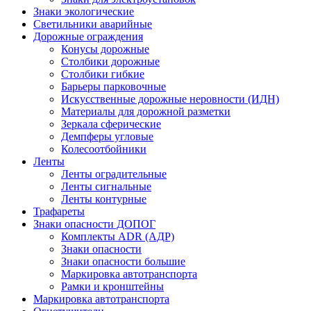
Знаки экологические
Светильники аварийные
Дорожные ограждения
Конусы дорожные
Столбики дорожные
Столбики гибкие
Барьеры парковочные
Искусственные дорожные неровности (ИДН)
Материалы для дорожной разметки
Зеркала сферические
Демпферы угловые
Колесоотбойники
Ленты
Ленты оградительные
Ленты сигнальные
Ленты контурные
Трафареты
Знаки опасности ДОПОГ
Комплекты ADR (АДР)
Знаки опасности
Знаки опасности большие
Маркировка автотранспорта
Рамки и кронштейны
Маркировка автотранспорта