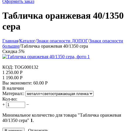
Оформить заказ
Табличка оранжевая 40/1350
сера
Главная
/
Каталог
/
Знаки опасности ДОПОГ
/
Знаки опасности
большие
/
Табличка оранжевая 40/1350 сера
Скидка
5%
КОД:
TOG000132
1 250.00
Р
1 190.00
Р
Вы экономите:
60.00
Р
В наличии
Материал::
Кол-во:
+
−
Минимальное количество для товара "Табличка оранжевая
40/1350 сера"
1
.
Отложить
В корзину