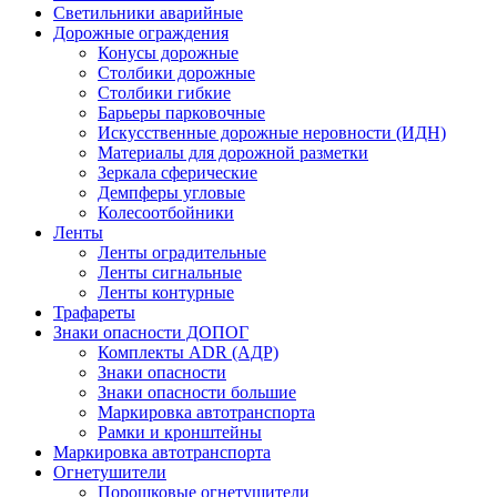
Светильники аварийные
Дорожные ограждения
Конусы дорожные
Столбики дорожные
Столбики гибкие
Барьеры парковочные
Искусственные дорожные неровности (ИДН)
Материалы для дорожной разметки
Зеркала сферические
Демпферы угловые
Колесоотбойники
Ленты
Ленты оградительные
Ленты сигнальные
Ленты контурные
Трафареты
Знаки опасности ДОПОГ
Комплекты ADR (АДР)
Знаки опасности
Знаки опасности большие
Маркировка автотранспорта
Рамки и кронштейны
Маркировка автотранспорта
Огнетушители
Порошковые огнетушители