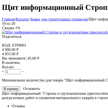
Щит информационный Стропы 
Главная
/
Каталог
/
Знаки для строительных площадок
/
Щит инфор
19
из
20
Скидка
1%
Поделиться
КОД:
STP0001
4 900.00
Р
4 855.00
Р
Вы экономите:
45.00
Р
В наличии
Кол-во:
+
−
Минимальное количество для товара "Щит информационный С
Отложить
В корзину
Щит информационный "Стропы и грузозахватные приспособлен
разгрузочных работ и снижения материального ущерба в строит
Отзывы