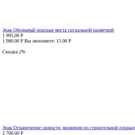
Знак Обозначай опасные места сигнальной разметкой
1 995.00
Р
1 980.00
Р
Вы экономите:
15.00
Р
Скидка
2%
Знак Ограничение скорости движения по строительной площад
2 700.00
Р