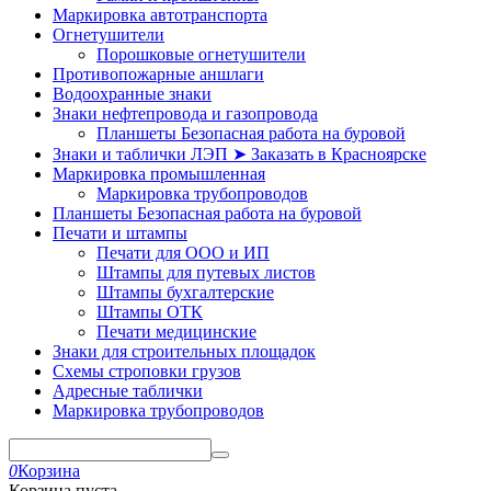
Маркировка автотранспорта
Огнетушители
Порошковые огнетушители
Противопожарные аншлаги
Водоохранные знаки
Знаки нефтепровода и газопровода
Планшеты Безопасная работа на буровой
Знаки и таблички ЛЭП ➤ Заказать в Красноярске
Маркировка промышленная
Маркировка трубопроводов
Планшеты Безопасная работа на буровой
Печати и штампы
Печати для ООО и ИП
Штампы для путевых листов
Штампы бухгалтерские
Штампы ОТК
Печати медицинские
Знаки для строительных площадок
Схемы строповки грузов
Адресные таблички
Маркировка трубопроводов
0
Корзина
Корзина пуста