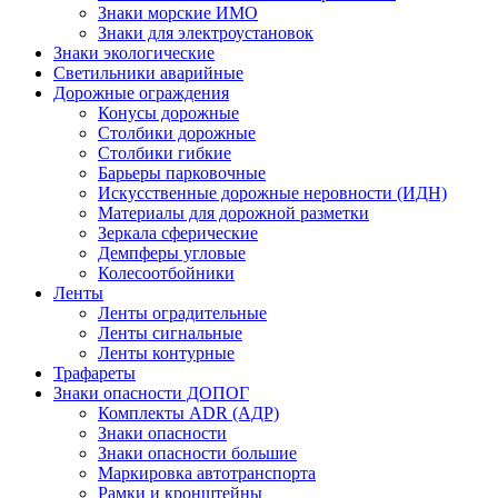
Знаки морские ИМО
Знаки для электроустановок
Знаки экологические
Светильники аварийные
Дорожные ограждения
Конусы дорожные
Столбики дорожные
Столбики гибкие
Барьеры парковочные
Искусственные дорожные неровности (ИДН)
Материалы для дорожной разметки
Зеркала сферические
Демпферы угловые
Колесоотбойники
Ленты
Ленты оградительные
Ленты сигнальные
Ленты контурные
Трафареты
Знаки опасности ДОПОГ
Комплекты ADR (АДР)
Знаки опасности
Знаки опасности большие
Маркировка автотранспорта
Рамки и кронштейны