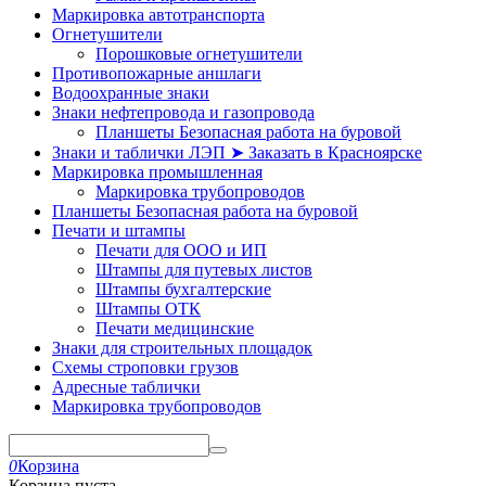
Маркировка автотранспорта
Огнетушители
Порошковые огнетушители
Противопожарные аншлаги
Водоохранные знаки
Знаки нефтепровода и газопровода
Планшеты Безопасная работа на буровой
Знаки и таблички ЛЭП ➤ Заказать в Красноярске
Маркировка промышленная
Маркировка трубопроводов
Планшеты Безопасная работа на буровой
Печати и штампы
Печати для ООО и ИП
Штампы для путевых листов
Штампы бухгалтерские
Штампы ОТК
Печати медицинские
Знаки для строительных площадок
Схемы строповки грузов
Адресные таблички
Маркировка трубопроводов
0
Корзина
Корзина пуста