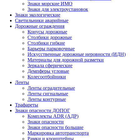
Знаки морские ИМО
Знаки для электроустановок
Знаки экологические
Светильники аварийные
Дорожные ограждения
Конусы дорожные
Столбики дорожные
Столбики гибкие
Барьеры парковочные
Искусственные дорожные неровности (ИДН)
Материалы для дорожной разметки
Зеркала сферические
Демпферы угловые
Колесоотбойники
Ленты
Ленты оградительные
Ленты сигнальные
Ленты контурные
Трафареты
Знаки опасности ДОПОГ
Комплекты ADR (АДР)
Знаки опасности
Знаки опасности большие
Маркировка автотранспорта
Рамки и кронштейны