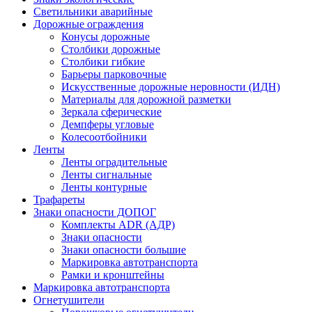
Светильники аварийные
Дорожные ограждения
Конусы дорожные
Столбики дорожные
Столбики гибкие
Барьеры парковочные
Искусственные дорожные неровности (ИДН)
Материалы для дорожной разметки
Зеркала сферические
Демпферы угловые
Колесоотбойники
Ленты
Ленты оградительные
Ленты сигнальные
Ленты контурные
Трафареты
Знаки опасности ДОПОГ
Комплекты ADR (АДР)
Знаки опасности
Знаки опасности большие
Маркировка автотранспорта
Рамки и кронштейны
Маркировка автотранспорта
Огнетушители