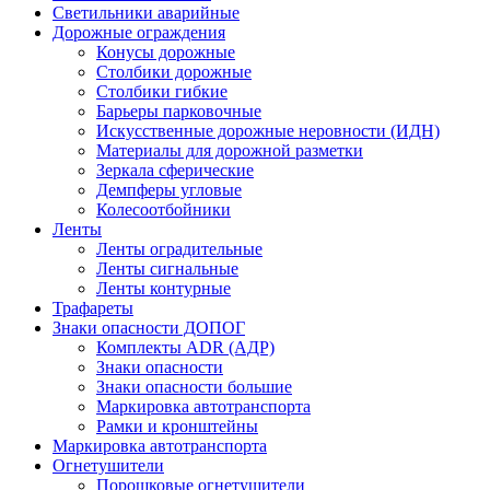
Светильники аварийные
Дорожные ограждения
Конусы дорожные
Столбики дорожные
Столбики гибкие
Барьеры парковочные
Искусственные дорожные неровности (ИДН)
Материалы для дорожной разметки
Зеркала сферические
Демпферы угловые
Колесоотбойники
Ленты
Ленты оградительные
Ленты сигнальные
Ленты контурные
Трафареты
Знаки опасности ДОПОГ
Комплекты ADR (АДР)
Знаки опасности
Знаки опасности большие
Маркировка автотранспорта
Рамки и кронштейны
Маркировка автотранспорта
Огнетушители
Порошковые огнетушители